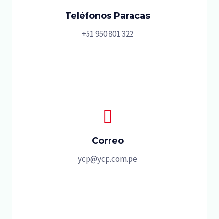
Teléfonos Paracas
+51 950 801 322
Correo
ycp@ycp.com.pe