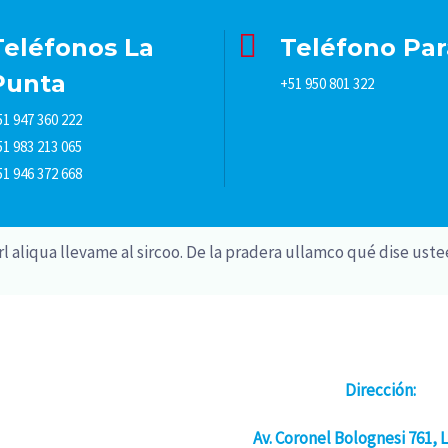
Teléfonos La
Teléfono Par
Punta
+51 950 801 322
51 947 360 222
51 983 213 065
51 946 372 668
rl aliqua llevame al sircoo. De la pradera ullamco qué dise uste
Dirección:
Av. Coronel Bolognesi 761, 