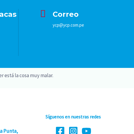
acas
Correo
ycp@ycp.com.pe
er está la cosa muy malar.
Síguenos en nuestras redes
La Punta,